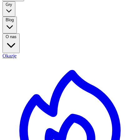
Gry
Blog
O nas
Okazje