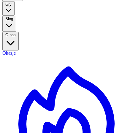
Gry
Blog
O nas
Okazje